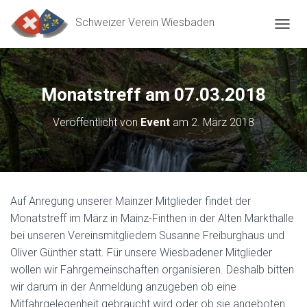
Schweizer Verein Wiesbaden
N
A
V
I
G
Monatstreff am 07.03.2018
A
T
Veröffentlicht von
Event
am
2. März 2018
I
O
N
U
M
S
Auf Anregung unserer Mainzer Mitglieder findet der
C
Monatstreff im März in Mainz-Finthen in der Alten Markthalle
H
A
bei unseren Vereinsmitgliedern Susanne Freiburghaus und
L
Oliver Günther statt. Für unsere Wiesbadener Mitglieder
T
wollen wir Fahrgemeinschaften organisieren. Deshalb bitten
E
N
wir darum in der Anmeldung anzugeben ob eine
Mitfahrgelegenheit gebraucht wird oder ob sie angeboten