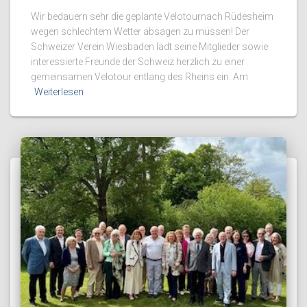
Wir bedauern sehr die geplante Velotournach Rüdesheim
wegen schlechtem Wetter absagen zu müssen! Der
Schweizer Verein Wiesbaden lädt seine Mitglieder sowie
interessierte Freunde der Schweiz herzlich zu einer
gemeinsamen Velotour entlang des Rheins ein. Am
Weiterlesen