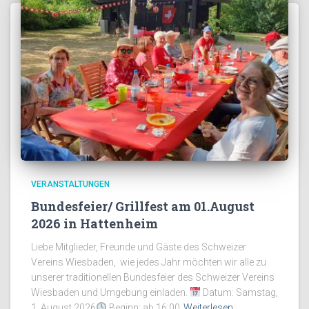
VERANSTALTUNGEN
Bundesfeier/ Grillfest am 01.August
2026 in Hattenheim
Liebe Mitglieder, Freunde und Gäste des Schweizer
Vereins Wiesbaden, wie jedes Jahr möchten wir alle zu
unserer traditionellen Bundesfeier des Schweizer Vereins
Wiesbaden und Umgebung einladen.
Datum: Samstag,
1. August 2026
Beginn: ab 16:00
Weiterlesen