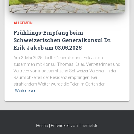
ALLGEMEIN
Frühlings-Empfang beim
Schweizerischen Generalkonsul Dr.
Erik Jakob am 03.05.2025
Am 3. Mai 2025 durfte Generalkonsul Erik Jakob
zusammen mit Konsul Thomas Kalau Vertreterinnen und
Vertreter von insgesamt zehn Schweizer Vereinen in den
Räumlichkeiten der Residenz empfangen. Bei
strahlendem Wetter wurde die Feier im Garten der
Weiterlesen
Hestia | Entwickelt von
ThemeIsle