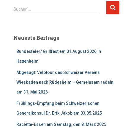
S
Suchen …
u
c
h
e
Neueste Beiträge
n
n
Bundesfeier/ Grillfest am 01.August 2026 in
a
c
Hattenheim
h
:
Abgesagt: Velotour des Schweizer Vereins
Wiesbaden nach Rüdesheim – Gemeinsam radeln
am 31. Mai 2026
Frühlings-Empfang beim Schweizerischen
Generalkonsul Dr. Erik Jakob am 03.05.2025
Raclette-Essen am Samstag, den 8. März 2025