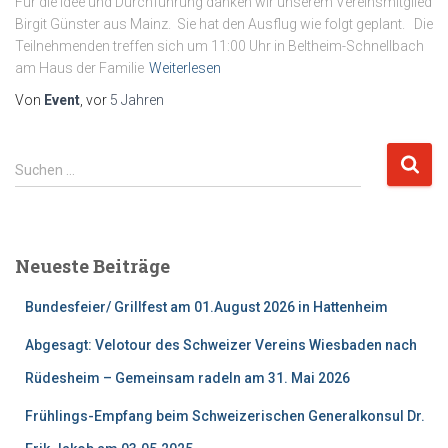
Für die Idee und Durchführung danken wir unserem Vereinsmitglied
Birgit Günster aus Mainz. Sie hat den Ausflug wie folgt geplant. Die
Teilnehmenden treffen sich um 11:00 Uhr in Beltheim-Schnellbach
am Haus der Familie
Weiterlesen
Von
Event
, vor
5 Jahren
S
Suchen …
u
c
h
e
Neueste Beiträge
n
n
Bundesfeier/ Grillfest am 01.August 2026 in Hattenheim
a
c
Abgesagt: Velotour des Schweizer Vereins Wiesbaden nach
h
Rüdesheim – Gemeinsam radeln am 31. Mai 2026
:
Frühlings-Empfang beim Schweizerischen Generalkonsul Dr.