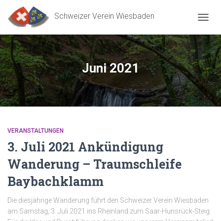
Schweizer Verein Wiesbaden
NAVIG
UMSC
Juni 2021
VERANSTALTUNGEN
3. Juli 2021 Ankündigung
Wanderung – Traumschleife
Baybachklamm
Die diesjährige Wanderung führt den Schweizer Verein Wiesbaden
am Samstag, 3. Juli 2021 ins Rheinland zum Saar-Hunsrück-Steig.