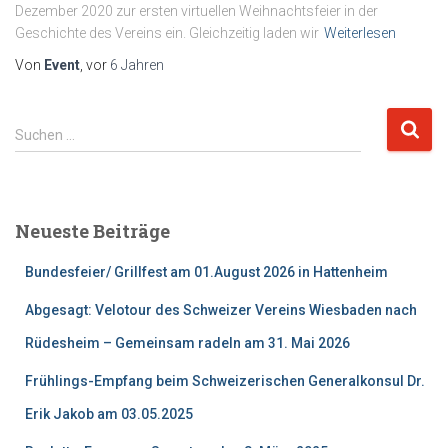
Dezember 2020 zur ersten virtuellen Weihnachtsfeier in der
Geschichte des Vereins ein. Gleichzeitig laden wir
Weiterlesen
Von
Event
, vor
6 Jahren
S
Suchen …
u
c
h
e
Neueste Beiträge
n
n
Bundesfeier/ Grillfest am 01.August 2026 in Hattenheim
a
c
Abgesagt: Velotour des Schweizer Vereins Wiesbaden nach
h
Rüdesheim – Gemeinsam radeln am 31. Mai 2026
:
Frühlings-Empfang beim Schweizerischen Generalkonsul Dr.
Erik Jakob am 03.05.2025