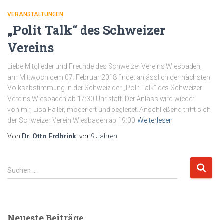
VERANSTALTUNGEN
„Polit Talk“ des Schweizer
Vereins
Liebe Mitglieder und Freunde des Schweizer Vereins Wiesbaden,
am Mittwoch dem 07. Februar 2018 findet anlässlich der nächsten
Volksabstimmung in der Schweiz der „Polit Talk“ des Schweizer
Vereins Wiesbaden ab 17:30 Uhr statt. Der Anlass wird wieder
von mir, Lisa Faller, moderiert und begleitet. Anschließend trifft sich
der Schweizer Verein Wiesbaden ab 19:00
Weiterlesen
Von
Dr. Otto Erdbrink
, vor
9 Jahren
S
Suchen …
u
c
h
e
Neueste Beiträge