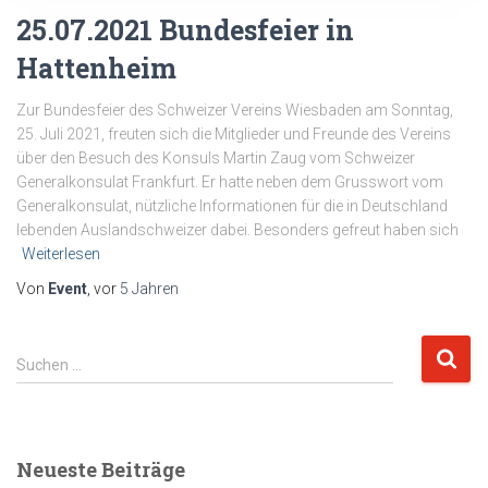
25.07.2021 Bundesfeier in
Hattenheim
Zur Bundesfeier des Schweizer Vereins Wiesbaden am Sonntag,
25. Juli 2021, freuten sich die Mitglieder und Freunde des Vereins
über den Besuch des Konsuls Martin Zaug vom Schweizer
Generalkonsulat Frankfurt. Er hatte neben dem Grusswort vom
Generalkonsulat, nützliche Informationen für die in Deutschland
lebenden Auslandschweizer dabei. Besonders gefreut haben sich
Weiterlesen
Von
Event
, vor
5 Jahren
S
Suchen …
u
c
h
e
Neueste Beiträge
n