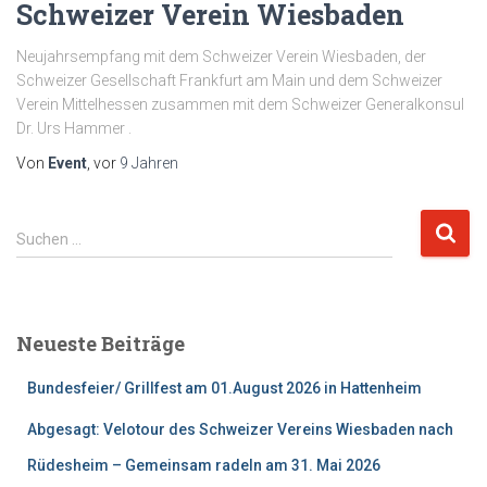
Schweizer Verein Wiesbaden
Neujahrsempfang mit dem Schweizer Verein Wiesbaden, der
Schweizer Gesellschaft Frankfurt am Main und dem Schweizer
Verein Mittelhessen zusammen mit dem Schweizer Generalkonsul
Dr. Urs Hammer .
Von
Event
, vor
9 Jahren
S
Suchen …
u
c
h
e
Neueste Beiträge
n
n
Bundesfeier/ Grillfest am 01.August 2026 in Hattenheim
a
c
Abgesagt: Velotour des Schweizer Vereins Wiesbaden nach
h
Rüdesheim – Gemeinsam radeln am 31. Mai 2026
: