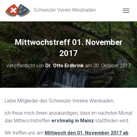
Schweizer Verein Wiesbaden
N
A
V
I
G
Mittwochstreff 01. November
A
T
2017
I
O
Veröffentlicht von
Dr. Otto Erdbrink
am
20. Oktober 2017
N
U
M
S
C
H
Liebe Mitglieder des Schweizer Vereins Wiesbaden,
A
L
ich freue mich Ihnen anzukündigen, dass im nächsten Monat
T
das Mittwochstreffen
erstmalig in Mainz
stattfinden wird.
E
N
Wir treffen uns am
Mittwoch den 01. November 2017 ab