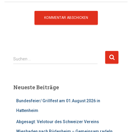
S
Suchen …
u
c
h
e
Neueste Beiträge
n
n
Bundesfeier/ Grillfest am 01.August 2026 in
a
c
Hattenheim
h
:
Abgesagt: Velotour des Schweizer Vereins
Wiesbaden nach Rüdesheim – Gemeinsam radeln