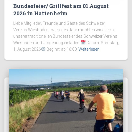
Bundesfeier/ Grillfest am 01.August
2026 in Hattenheim
Liebe Mitglieder, Freunde und Gäste des Schweizer
Vereins Wiesbaden, wie jedes Jahr möchten wir alle zu
unserer traditionellen Bundesfeier des Schweizer Vereins
Wiesbaden und Umgebung einladen.
Datum: Samstag,
1. August 2026
Beginn: ab 16:00
Weiterlesen