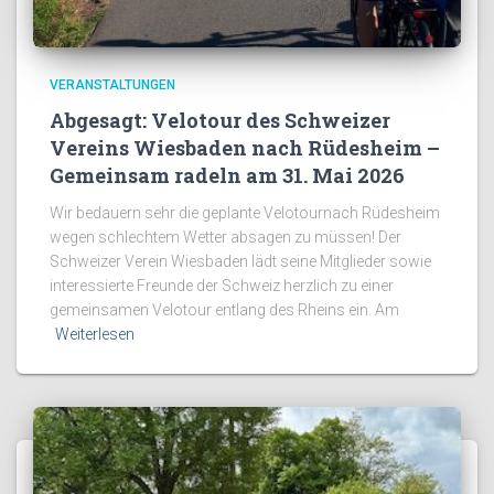
VERANSTALTUNGEN
Abgesagt: Velotour des Schweizer
Vereins Wiesbaden nach Rüdesheim –
Gemeinsam radeln am 31. Mai 2026
Wir bedauern sehr die geplante Velotournach Rüdesheim
wegen schlechtem Wetter absagen zu müssen! Der
Schweizer Verein Wiesbaden lädt seine Mitglieder sowie
interessierte Freunde der Schweiz herzlich zu einer
gemeinsamen Velotour entlang des Rheins ein. Am
Weiterlesen