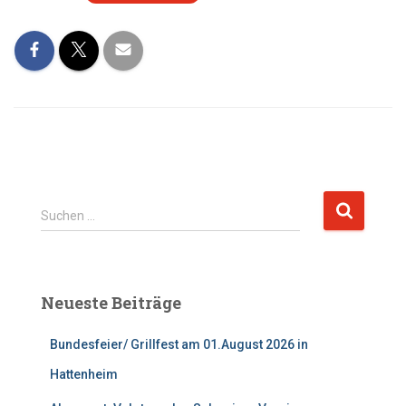
S
Suchen …
u
c
h
e
Neueste Beiträge
n
n
Bundesfeier/ Grillfest am 01.August 2026 in
a
c
Hattenheim
h