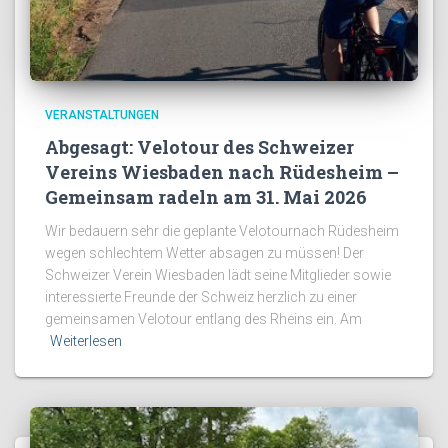
VERANSTALTUNGEN
Abgesagt: Velotour des Schweizer
Vereins Wiesbaden nach Rüdesheim –
Gemeinsam radeln am 31. Mai 2026
Wir bedauern sehr die geplante Velotournach Rüdesheim
wegen schlechtem Wetter absagen zu müssen! Der
Schweizer Verein Wiesbaden lädt seine Mitglieder sowie
interessierte Freunde der Schweiz herzlich zu einer
gemeinsamen Velotour entlang des Rheins ein. Am
Weiterlesen