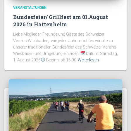
VERANSTALTUNGEN
Bundesfeier/ Grillfest am 01.August
2026 in Hattenheim
Liebe Mitglieder, Freunde und Gäste des Schweizer
Vereins Wiesbaden, wie jedes Jahr möchten wir alle zu
unserer traditionellen Bundesfeier des Schweizer Vereins
Wiesbaden und Umgebung einladen.
Datum: Samstag,
1. August 2026
Beginn: ab 16:00
Weiterlesen