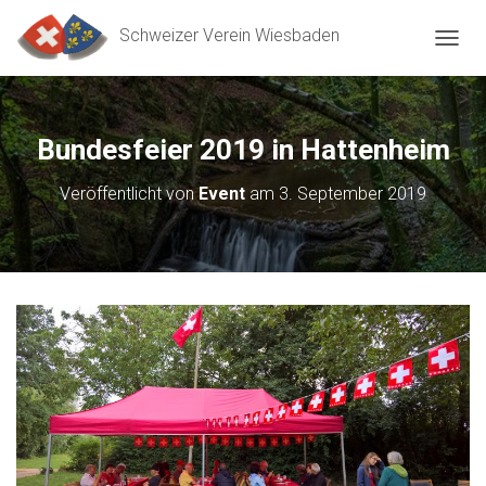
Schweizer Verein Wiesbaden
N
A
V
I
G
Bundesfeier 2019 in Hattenheim
A
T
Veröffentlicht von
Event
am
3. September 2019
I
O
N
U
M
S
C
H
A
L
T
E
N