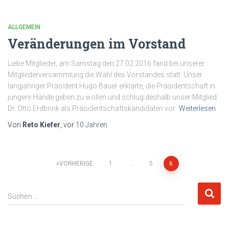
ALLGEMEIN
Veränderungen im Vorstand
Liebe Mitglieder, am Samstag den 27.02.2016 fand bei unserer
Mitgliederversammlung die Wahl des Vorstandes statt. Unser
langjähriger Präsident Hugo Bauer erklärte, die Präsidentschaft in
jüngere Hände geben zu wollen und schlug deshalb unser Mitglied
Dr. Otto Erdbrink als Präsidentschaftskandidaten vor.
Weiterlesen
Von
Reto Kiefer
, vor
10 Jahren
Seitennummerierung
VORHERIGE
1
…
5
6
der
S
Suchen …
u
Beiträge
c
h