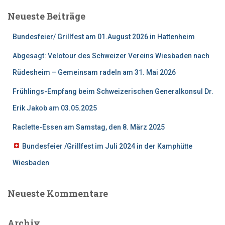
e
Neueste Beiträge
n
n
Bundesfeier/ Grillfest am 01.August 2026 in Hattenheim
a
c
Abgesagt: Velotour des Schweizer Vereins Wiesbaden nach
h
Rüdesheim – Gemeinsam radeln am 31. Mai 2026
:
Frühlings-Empfang beim Schweizerischen Generalkonsul Dr.
Erik Jakob am 03.05.2025
Raclette-Essen am Samstag, den 8. März 2025
Bundesfeier /Grillfest im Juli 2024 in der Kamphütte
Wiesbaden
Neueste Kommentare
Archiv