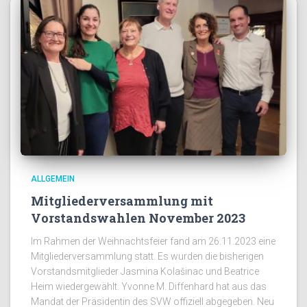
ALLGEMEIN
Mitgliederversammlung mit
Vorstandswahlen November 2023
Im Rahmen der Weihnachtsfeier fand am 26.11.2023 eine
Mitgliederversammlung statt. Es wurden die bisherigen
Vorstandsmitglieder Jasmina Kolašinac und Beatrice
Heim wiedergewählt. Yvonne M. Diffenhard hat aus das
Mandat der Präsidentin des SVW offiziell abgegeben. Neu