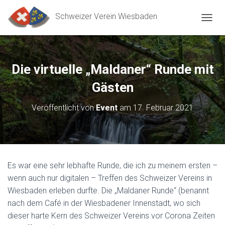
Schweizer Verein Wiesbaden
N
A
V
I
G
Die virtuelle „Maldaner“ Runde mit
A
T
Gästen
I
O
Veröffentlicht von
Event
am
17. Februar 2021
N
U
M
S
C
H
Es war eine sehr lebhafte Runde, die ich zu meinem ersten –
A
wenn auch nur digitalen – Treffen des Schweizer Vereins in
L
T
Wiesbaden erleben durfte. Die „Maldaner Runde“ (benannt
E
nach dem Café in der Wiesbadener Innenstadt, wo sich
N
dieser harte Kern des Schweizer Vereins vor Corona Zeiten