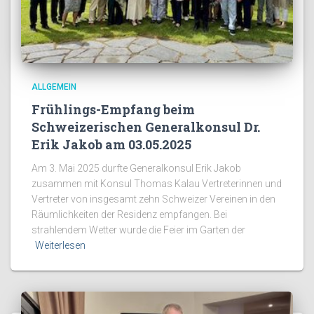
ALLGEMEIN
Frühlings-Empfang beim
Schweizerischen Generalkonsul Dr.
Erik Jakob am 03.05.2025
Am 3. Mai 2025 durfte Generalkonsul Erik Jakob
zusammen mit Konsul Thomas Kalau Vertreterinnen und
Vertreter von insgesamt zehn Schweizer Vereinen in den
Räumlichkeiten der Residenz empfangen. Bei
strahlendem Wetter wurde die Feier im Garten der
Weiterlesen